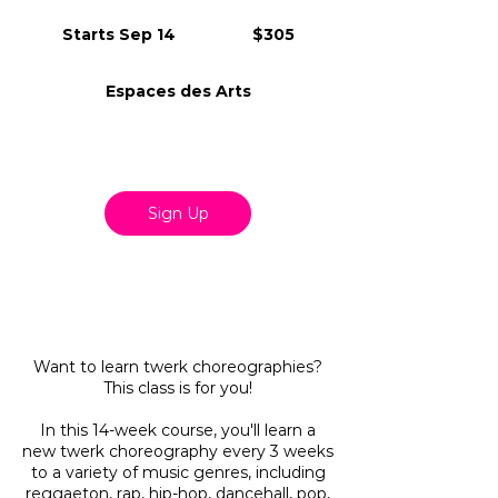
305
Canadian
Starts Sep 14
S
$305
dollars
t
a
Espaces des Arts
r
t
s
S
Available spots
e
p
Sign Up
1
4
Service Description
Want to learn twerk choreographies?
This class is for you!
In this 14-week course, you'll learn a
new twerk choreography every 3 weeks
to a variety of music genres, including
reggaeton, rap, hip-hop, dancehall, pop,