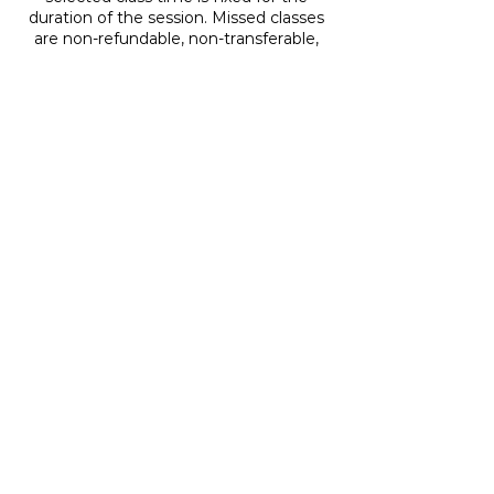
duration of the session. Missed classes
are non-refundable, non-transferable,
and cannot be rescheduled, even within
the same session. Any known absences
must be communicated before the
session begins. No adjustments will be
made once the session has started.
In case of studio closure due to
government restrictions, you will
receive a credit of the value of the class
to use when studios reopen. Credits are
valid for 3 months.
Contact Details
9 St Catherine St E 2e etage, Montreal,
Quebec H2X 1K3, Canada
(514) 700-2274
info@montrealtwerk.com